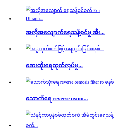
အလိုအလျောက်ရေသန့်စင်မှု အီး...
ဆေးထိုးရေထုတ်လုပ်မှု...
သောက်ရေ reverse osmo...