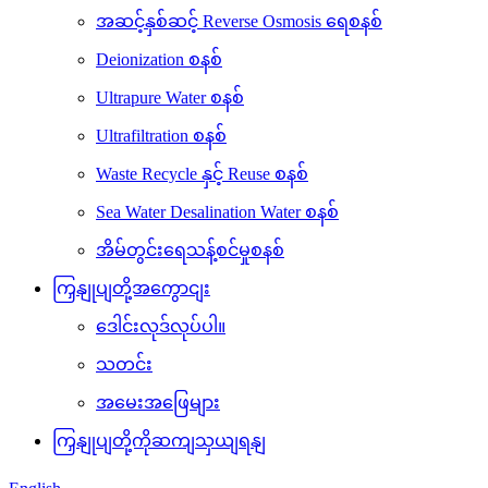
အဆင့်နှစ်ဆင့် Reverse Osmosis ရေစနစ်
Deionization စနစ်
Ultrapure Water စနစ်
Ultrafiltration စနစ်
Waste Recycle နှင့် Reuse စနစ်
Sea Water Desalination Water စနစ်
အိမ်တွင်းရေသန့်စင်မှုစနစ်
ကြှနျုပျတို့အကွောငျး
ဒေါင်းလုဒ်လုပ်ပါ။
သတင်း
အမေးအဖြေများ
ကြှနျုပျတို့ကိုဆကျသှယျရနျ