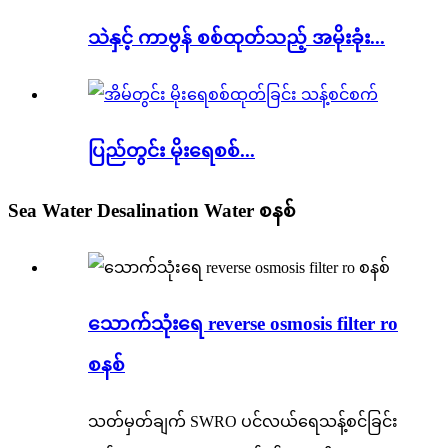
သဲနှင့် ကာဗွန် စစ်ထုတ်သည့် အမိုးခုံး...
ပြည်တွင်း မိုးရေစစ်...
Sea Water Desalination Water စနစ်
သောက်သုံးရေ reverse osmosis filter ro
စနစ်
သတ်မှတ်ချက် SWRO ပင်လယ်ရေသန့်စင်ခြင်း