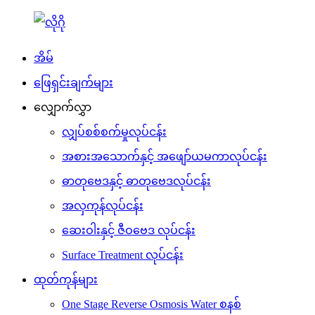
အိမ်
ဖြေရှင်းချက်များ
လျှောက်လွှာ
လျှပ်စစ်စက်မှုလုပ်ငန်း
အစားအသောက်နှင့် အဖျော်ယမကာလုပ်ငန်း
ဓာတုဗေဒနှင့် ဓာတုဗေဒလုပ်ငန်း
အလှကုန်လုပ်ငန်း
ဆေးဝါးနှင့် ဇီဝဗေဒ လုပ်ငန်း
Surface Treatment လုပ်ငန်း
ထုတ်ကုန်များ
One Stage Reverse Osmosis Water စနစ်