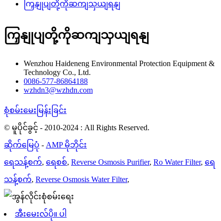
ကြှနျုပျတို့ကိုဆကျသှယျရနျ
ကြှနျုပျတို့ကိုဆကျသှယျရနျ
Wenzhou Haideneng Environmental Protection Equipment &
Technology Co., Ltd.
0086-577-86864188
wzhdn3@wzhdn.com
စုံစမ်းမေးမြန်းခြင်း
© မူပိုင်ခွင့် - 2010-2024 : All Rights Reserved.
ဆိုက်မြေပုံ
-
AMP မိုဘိုင်း
ရေသန့်စက်
,
ရေစစ်
,
Reverse Osmosis Purifier
,
Ro Water Filter
,
ရေ
သန့်စက်
,
Reverse Osmosis Water Filter
,
အီးမေးလ်ပို။ ပါ