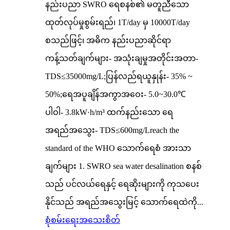
နည်းပညာ SWRO ရေစနစ်၏ မတူညီသော
ထုတ်လုပ်မှုစွမ်းရည်၊ 1T/day မှ 10000T/day
စသည်ဖြင့်၊ အဓိက နည်းပညာဆိုင်ရာ
ကန့်သတ်ချက်များ- အသုံးချမှုအတိုင်းအတာ-
TDS≤35000mg/L;ပြန်လည်ရယူနှုန်း- 35% ~
50%;ရေအပူချိန်အကွာအဝေး- 5.0~30.0℃
ပါဝါ- 3.8kW·h/m³ ထက်နည်းသော ရေ
အရည်အသွေး- TDS≤600mg/Lreach the
standard of the WHO သောက်ရေစံ အားသာ
ချက်များ 1. SWRO sea water desalination စနစ်
သည် ပင်လယ်ရေနှင့် ရေဆိုးများကို ကုသပေး
နိုင်သည် အရည်အသွေးမြင့် သောက်ရေထဲကို...
စုံစမ်းရေး
အသေးစိတ်