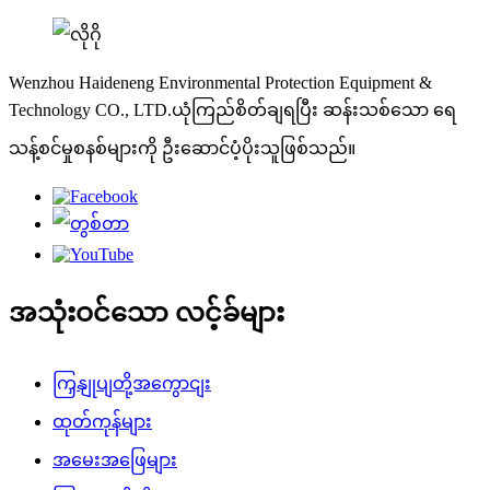
Wenzhou Haideneng Environmental Protection Equipment &
Technology CO., LTD.ယုံကြည်စိတ်ချရပြီး ဆန်းသစ်သော ရေ
သန့်စင်မှုစနစ်များကို ဦးဆောင်ပံ့ပိုးသူဖြစ်သည်။
အသုံးဝင်သော လင့်ခ်များ
ကြှနျုပျတို့အကွောငျး
ထုတ်ကုန်များ
အမေးအဖြေများ