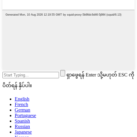
ရှာဖွေရန် Enter သို့မဟုတ် ESC ကို
ပိတ်ရန် နှိပ်ပါ။
English
French
German
Portuguese
Spanish
Russian
Japanese