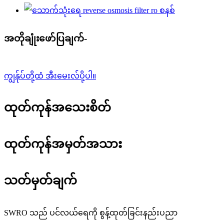
အတိုချုံးဖော်ပြချက်-
ကျွန်ုပ်တို့ထံ အီးမေးလ်ပို့ပါ။
ထုတ်ကုန်အသေးစိတ်
ထုတ်ကုန်အမှတ်အသား
သတ်မှတ်ချက်
SWRO သည် ပင်လယ်ရေကို စွန့်ထုတ်ခြင်းနည်းပညာ