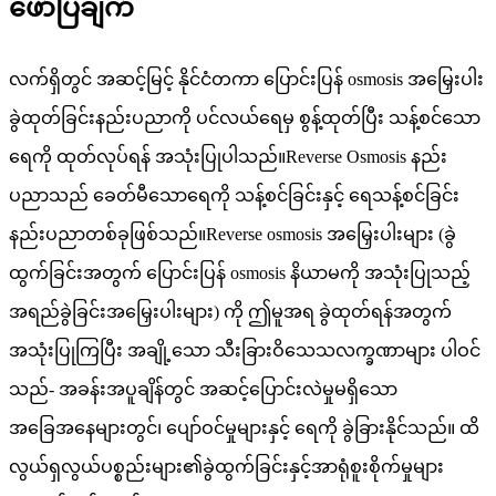
ဖော်ပြချက်
လက်ရှိတွင် အဆင့်မြင့် နိုင်ငံတကာ ပြောင်းပြန် osmosis အမြှေးပါး
ခွဲထုတ်ခြင်းနည်းပညာကို ပင်လယ်ရေမှ စွန့်ထုတ်ပြီး သန့်စင်သော
ရေကို ထုတ်လုပ်ရန် အသုံးပြုပါသည်။Reverse Osmosis နည်း
ပညာသည် ခေတ်မီသောရေကို သန့်စင်ခြင်းနှင့် ရေသန့်စင်ခြင်း
နည်းပညာတစ်ခုဖြစ်သည်။Reverse osmosis အမြှေးပါးများ (ခွဲ
ထွက်ခြင်းအတွက် ပြောင်းပြန် osmosis နိယာမကို အသုံးပြုသည့်
အရည်ခွဲခြင်းအမြှေးပါးများ) ကို ဤမူအရ ခွဲထုတ်ရန်အတွက်
အသုံးပြုကြပြီး အချို့သော သီးခြားဝိသေသလက္ခဏာများ ပါဝင်
သည်- အခန်းအပူချိန်တွင် အဆင့်ပြောင်းလဲမှုမရှိသော
အခြေအနေများတွင်၊ ပျော်ဝင်မှုများနှင့် ရေကို ခွဲခြားနိုင်သည်။ ထိ
လွယ်ရှလွယ်ပစ္စည်းများ၏ခွဲထွက်ခြင်းနှင့်အာရုံစူးစိုက်မှုများ