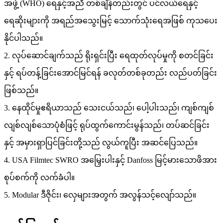
အဖွဲ့ (WHO) ရေနှင့်အညီ တစ်ချိန်တည်းတွင် ပင်လယ်ရေနှင့်
ရေဆိုးများကို အရည်အသွေးမြင့် သောက်သုံးရေအဖြစ် ကုသပေး
နိုင်ပါသည်။
2. လုပ်ဆောင်ချက်သည် ရိုးရှင်းပြီး ရေထုတ်လုပ်မှုကို စတင်ခြင်း
နှင့် ရပ်တန့်ခြင်းအောင်မြင်ရန် ခလုတ်တစ်ခုတည်း လည်ပတ်ခြင်း
ဖြစ်သည်။
3. နေထိုင်မှုဧရိယာသည် သေးငယ်သည်၊ ပေါ့ပါးသည်၊ ကျစ်ကျစ်
လျစ်လျစ်သောပုံစံဖြင့် ရုပ်ထွက်ကောင်းမွန်သည်၊ တပ်ဆင်ခြင်း
နှင့် အမှားရှာပြင်ခြင်းတို့သည် လွယ်ကူပြီး အဆင်ပြေသည်။
4. USA Filmtec SWRO အမြှေးပါးနှင့် Danfoss မြင့်မားသောဖိအား
စုပ်စက်ကို လက်ခံပါ။
5. Modular ဒီဇိုင်း၊ လှေများအတွက် အလွန်သင့်လျော်သည်။