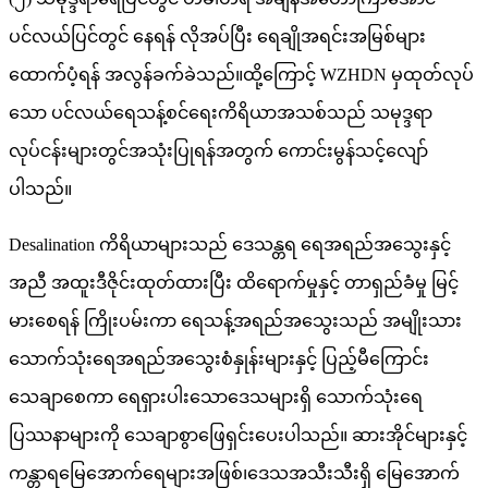
ပင်လယ်ပြင်တွင် နေရန် လိုအပ်ပြီး ရေချိုအရင်းအမြစ်များ
ထောက်ပံ့ရန် အလွန်ခက်ခဲသည်။ထို့ကြောင့် WZHDN မှထုတ်လုပ်
သော ပင်လယ်ရေသန့်စင်ရေးကိရိယာအသစ်သည် သမုဒ္ဒရာ
လုပ်ငန်းများတွင်အသုံးပြုရန်အတွက် ကောင်းမွန်သင့်လျော်
ပါသည်။
Desalination ကိရိယာများသည် ဒေသန္တရ ရေအရည်အသွေးနှင့်
အညီ အထူးဒီဇိုင်းထုတ်ထားပြီး ထိရောက်မှုနှင့် တာရှည်ခံမှု မြင့်
မားစေရန် ကြိုးပမ်းကာ ရေသန့်အရည်အသွေးသည် အမျိုးသား
သောက်သုံးရေအရည်အသွေးစံနှုန်းများနှင့် ပြည့်မီကြောင်း
သေချာစေကာ ရေရှားပါးသောဒေသများရှိ သောက်သုံးရေ
ပြဿနာများကို သေချာစွာဖြေရှင်းပေးပါသည်။ ဆားအိုင်များနှင့်
ကန္တာရမြေအောက်ရေများအဖြစ်၊ဒေသအသီးသီးရှိ မြေအောက်