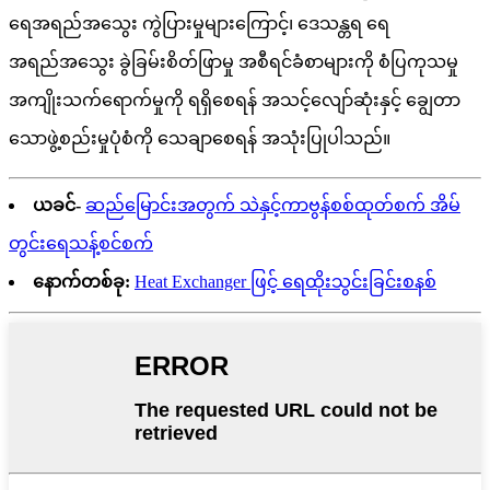
ရေအရည်အသွေး ကွဲပြားမှုများကြောင့်၊ ဒေသန္တရ ရေ
အရည်အသွေး ခွဲခြမ်းစိတ်ဖြာမှု အစီရင်ခံစာများကို စံပြကုသမှု
အကျိုးသက်ရောက်မှုကို ရရှိစေရန် အသင့်လျော်ဆုံးနှင့် ချွေတာ
သောဖွဲ့စည်းမှုပုံစံကို သေချာစေရန် အသုံးပြုပါသည်။
ယခင်-
ဆည်မြောင်းအတွက် သဲနှင့်ကာဗွန်စစ်ထုတ်စက် အိမ်
တွင်းရေသန့်စင်စက်
နောက်တစ်ခု:
Heat Exchanger ဖြင့် ရေထိုးသွင်းခြင်းစနစ်