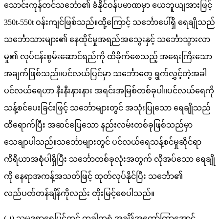
သောင်းကုန်တင်သင်္ဘော၏ ခံနိုင်ဝန်ပမာဏမှာ ယေဘူယျအားဖြင့်
350t-550t ဝန်းကျင်ဖြစ်သည်။ထို့ကြောင့် သင်္ဘောပေါ်ရှိ ရေချိုသည်
သင်္ဘောသားများ၏ နေထိုင်မှုအရည်အသွေးနှင့် သင်္ဘောသွားလာ
မှု၏ လုပ်ငန်းစွမ်းဆောင်ရည်ကို ထိခိုက်စေသည့် အရေးကြီးသော
အချက်ဖြစ်သည်။ပင်လယ်ပြင်မှာ သင်္ဘောတွေ ရွက်လွှင့်တဲ့အခါ
ပင်လယ်ရေဟာ နီးနီးနားနား အရင်းအမြစ်တစ်ခုပါ။ပင်လယ်ရေကို
သန့်စင်ပေးခြင်းဖြင့် သင်္ဘောများတွင် အသုံးပြုသော ရေချိုသည်
ထိရောက်ပြီး အဆင်ပြေသော နည်းလမ်းတစ်ခုဖြစ်သည်မှာ
သေချာပါသည်။သင်္ဘောများတွင် ပင်လယ်ရေသန့်စင်မှုဆိုင်ရာ
ကိရိယာအစုံပါရှိပြီး သင်္ဘောတစ်ခုလုံးအတွက် လိုအပ်သော ရေချို
ကို နေရာအကန့်အသတ်ဖြင့် ထုတ်လုပ်နိုင်ပြီး သင်္ဘော၏
လည်ပတ်တန်ချိန်ကိုလည်း တိုးမြင့်စေပါသည်။
(၂) သမုဒ္ဒရာရေပြင်တွင် တခါတရံ အချိန်အတော်ကြာအောင်