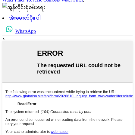
အီးမေးလ်ပို။ ပါ
WhatsApp
x