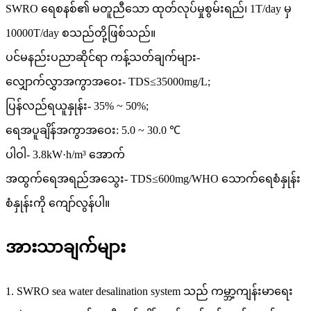
SWRO ရေစနစ်၏ မတူညီသော ထုတ်လုပ်မှုစွမ်းရည်၊ 1T/day မှ
10000T/day စသည်တို့ဖြစ်သည်။
ပင်မနည်းပညာဆိုင်ရာ ကန့်သတ်ချက်များ-
လျှောက်လွှာအကွာအဝေး- TDS≤35000mg/L;
ပြန်လည်ရယူနှုန်း- 35% ~ 50%;
ရေအပူချိန်အကွာအဝေး: 5.0 ~ 30.0 ℃
ပါဝါ- 3.8kW·h/m³ အောက်
အထွက်ရေအရည်အသွေး- TDS≤600mg/WHO သောက်ရေစံနှုန်း
စံနှုန်းကို ကျော်လွန်ပါ။
အားသာချက်များ
1. SWRO sea water desalination system သည် ကမ္ဘာ့ကျန်းမာရေး