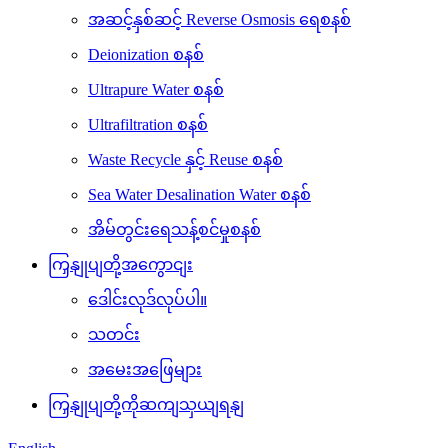
အဆင့်နှစ်ဆင့် Reverse Osmosis ရေစနစ်
Deionization စနစ်
Ultrapure Water စနစ်
Ultrafiltration စနစ်
Waste Recycle နှင့် Reuse စနစ်
Sea Water Desalination Water စနစ်
အိမ်တွင်းရေသန့်စင်မှုစနစ်
ကြှနျုပျတို့အကွောငျး
ဒေါင်းလုဒ်လုပ်ပါ။
သတင်း
အမေးအဖြေများ
ကြှနျုပျတို့ကိုဆကျသှယျရနျ