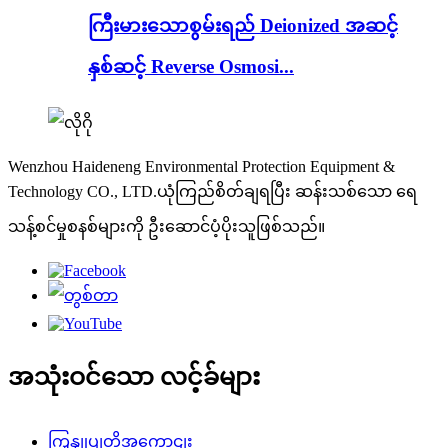
ကြီးမားသောစွမ်းရည် Deionized အဆင့်
နှစ်ဆင့် Reverse Osmosi...
Wenzhou Haideneng Environmental Protection Equipment &
Technology CO., LTD.ယုံကြည်စိတ်ချရပြီး ဆန်းသစ်သော ရေ
သန့်စင်မှုစနစ်များကို ဦးဆောင်ပံ့ပိုးသူဖြစ်သည်။
အသုံးဝင်သော လင့်ခ်များ
ကြှနျုပျတို့အကွောငျး