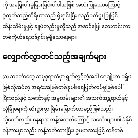
ကို အမြှေးပါးခွဲခြားခြင်းပါဝါအဖြစ် အသုံးပြုသောကြောင့်
ခွဲထုတ်သည့်ကိရိယာသည် ရိုးရှင်းပြီး လည်ပတ်မှု၊ ပြုပြင်
ထိန်းသိမ်းမှုနှင့် ချုပ်တည်းမှုတို့သည် အဆင်ပြေ၊ ဘေးကင်းကာ၊
တစ်ကိုယ်ရေသန့်ရှင်းမှုရှိသောနေရာ။
လျှောက်လွှာတင်သည့်အချက်များ
(၁) သင်္ဘောတွေ သမုဒ္ဒရာထဲမှာ ရွက်လွှင့်တဲ့အခါ ရေချိုဟာ မရှိမ
ဖြစ်လိုအပ်တဲ့ အရင်းအမြစ်တစ်ခုပါ။ရေပြတ်လပ်မှုဖြစ်ပေါ်
ပြီးသည်နှင့် သင်္ဘောနှင့် အမှုထမ်းများ၏ အသက်အန္တရာယ်နှင့်
လုံခြုံရေးကို ဆိုးရွားစွာ ခြိမ်းခြောက်လာမည်ဖြစ်သည်။
သို့သော်လည်း နေရာအကန့်အသတ်ကြောင့် သင်္ဘောများ၏ ခံနိုင်
ဝန်အားမှာလည်း ကန့်သတ်ထားပြီး၊ ဥပမာအားဖြင့် တန်တစ်