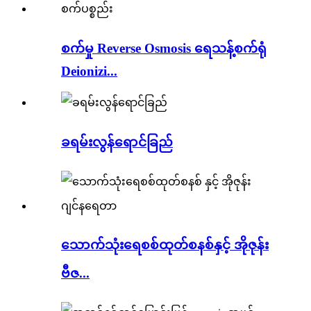
စက်မှု Reverse Osmosis ရေသန့်စက်ရုံ
Deionizi...
ခရမ်းလွန်ရောင်ခြည်
သောက်သုံးရေစစ်ထုတ်စနစ်နှင့် အိုဇုန်း
ဗီဇ...