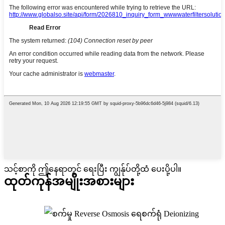
သင့်စာကို ဤနေရာတွင် ရေးပြီး ကျွန်ုပ်တို့ထံ ပေးပို့ပါ။
ထုတ်ကုန်
အမျိုးအစားများ