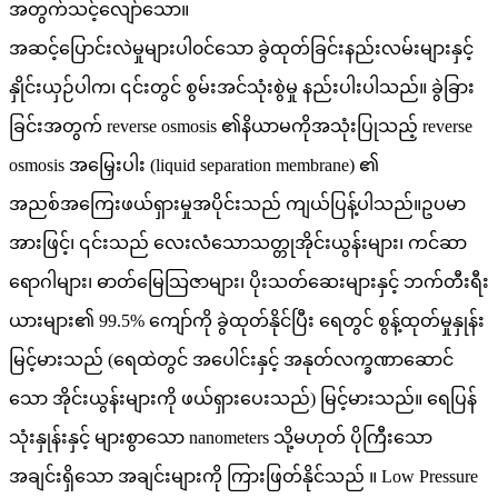
အတွက်သင့်လျော်သော။
အဆင့်ပြောင်းလဲမှုများပါ၀င်သော ခွဲထုတ်ခြင်းနည်းလမ်းများနှင့်
နှိုင်းယှဉ်ပါက၊ ၎င်းတွင် စွမ်းအင်သုံးစွဲမှု နည်းပါးပါသည်။ ခွဲခြား
ခြင်းအတွက် reverse osmosis ၏နိယာမကိုအသုံးပြုသည့် reverse
osmosis အမြှေးပါး (liquid separation membrane) ၏
အညစ်အကြေးဖယ်ရှားမှုအပိုင်းသည် ကျယ်ပြန့်ပါသည်။ဥပမာ
အားဖြင့်၊ ၎င်းသည် လေးလံသောသတ္တုအိုင်းယွန်းများ၊ ကင်ဆာ
ရောဂါများ၊ ဓာတ်မြေသြဇာများ၊ ပိုးသတ်ဆေးများနှင့် ဘက်တီးရီး
ယားများ၏ 99.5% ကျော်ကို ခွဲထုတ်နိုင်ပြီး ရေတွင် စွန့်ထုတ်မှုနှုန်း
မြင့်မားသည် (ရေထဲတွင် အပေါင်းနှင့် အနုတ်လက္ခဏာဆောင်
သော အိုင်းယွန်းများကို ဖယ်ရှားပေးသည်) မြင့်မားသည်။ ရေပြန်
သုံးနှုန်းနှင့် များစွာသော nanometers သို့မဟုတ် ပိုကြီးသော
အချင်းရှိသော အချင်းများကို ကြားဖြတ်နိုင်သည် ။ Low Pressure