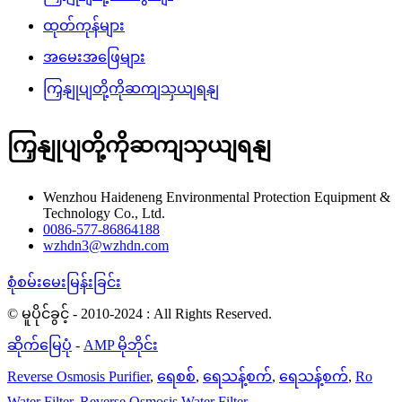
ထုတ်ကုန်များ
အမေးအဖြေများ
ကြှနျုပျတို့ကိုဆကျသှယျရနျ
ကြှနျုပျတို့ကိုဆကျသှယျရနျ
Wenzhou Haideneng Environmental Protection Equipment &
Technology Co., Ltd.
0086-577-86864188
wzhdn3@wzhdn.com
စုံစမ်းမေးမြန်းခြင်း
© မူပိုင်ခွင့် - 2010-2024 : All Rights Reserved.
ဆိုက်မြေပုံ
-
AMP မိုဘိုင်း
Reverse Osmosis Purifier
,
ရေစစ်
,
ရေသန့်စက်
,
ရေသန့်စက်
,
Ro
Water Filter
,
Reverse Osmosis Water Filter
,