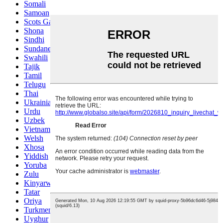
Somali
Samoan
Scots Gaelic
Shona
Sindhi
Sundanese
Swahili
Tajik
Tamil
Telugu
Thai
Ukrainian
Urdu
Uzbek
Vietnamese
Welsh
Xhosa
Yiddish
Yoruba
Zulu
Kinyarwanda
Tatar
Oriya
Turkmen
Uyghur