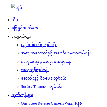
အိမ်
ဖြေရှင်းချက်များ
လျှောက်လွှာ
လျှပ်စစ်စက်မှုလုပ်ငန်း
အစားအသောက်နှင့် အဖျော်ယမကာလုပ်ငန်း
ဓာတုဗေဒနှင့် ဓာတုဗေဒလုပ်ငန်း
အလှကုန်လုပ်ငန်း
ဆေးဝါးနှင့် ဇီဝဗေဒ လုပ်ငန်း
Surface Treatment လုပ်ငန်း
ထုတ်ကုန်များ
One Stage Reverse Osmosis Water စနစ်