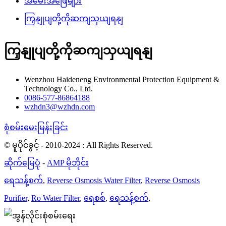
အမေးအဖြေများ
ကြှနျုပျတို့ကိုဆကျသှယျရနျ
ကြှနျုပျတို့ကိုဆကျသှယျရနျ
Wenzhou Haideneng Environmental Protection Equipment &
Technology Co., Ltd.
0086-577-86864188
wzhdn3@wzhdn.com
စုံစမ်းမေးမြန်းခြင်း
© မူပိုင်ခွင့် - 2010-2024 : All Rights Reserved.
ဆိုက်မြေပုံ
-
AMP မိုဘိုင်း
ရေသန့်စက်
,
Reverse Osmosis Water Filter
,
Reverse Osmosis
Purifier
,
Ro Water Filter
,
ရေစစ်
,
ရေသန့်စက်
,