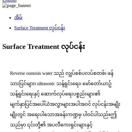
English
အိမ်
Surface Treatment လုပ်ငန်း
Surface Treatment လုပ်ငန်း
Reverse osmosis water သည် လျှပ်စစ်ပလပ်စတစ်၊ ဖန်
သားပြင်များ၊ ultrasonic သန့်ရှင်းရေး၊ မော်တော်ယာဥ်
သန့်ရှင်းရေးနှင့် ဆောက်လုပ်ရေးပစ္စည်းများ၏
မျက်နှာပြင်အပေါ်ယံအလွှာများအပါအဝင် လုပ်ငန်းအမျိုး
မျိုးတွင် အရေးပါသောအခန်းကဏ္ဍမှ ပါဝင်ပါသည်။ဤ
သည်မှာ ၎င်းတို့၏ အပလီကေးရှင်းများနှင့်