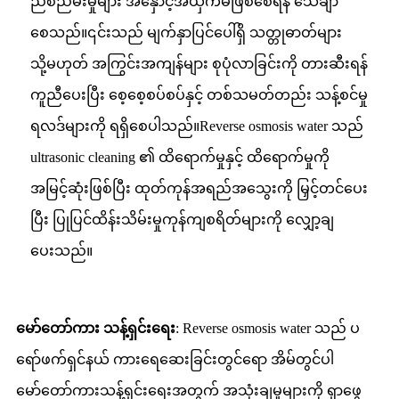
ညစ်ညမ်းမှုများ အနှောင့်အယှက်မဖြစ်စေရန် သေချာ
စေသည်။၎င်းသည် မျက်နှာပြင်ပေါ်ရှိ သတ္တုဓာတ်များ
သို့မဟုတ် အကြွင်းအကျန်များ စုပုံလာခြင်းကို တားဆီးရန်
ကူညီပေးပြီး စေ့စေ့စပ်စပ်နှင့် တစ်သမတ်တည်း သန့်စင်မှု
ရလဒ်များကို ရရှိစေပါသည်။Reverse osmosis water သည်
ultrasonic cleaning ၏ ထိရောက်မှုနှင့် ထိရောက်မှုကို
အမြင့်ဆုံးဖြစ်ပြီး ထုတ်ကုန်အရည်အသွေးကို မြှင့်တင်ပေး
ပြီး ပြုပြင်ထိန်းသိမ်းမှုကုန်ကျစရိတ်များကို လျှော့ချ
ပေးသည်။
မော်တော်ကား သန့်ရှင်းရေး
: Reverse osmosis water သည် ပ
ရော်ဖက်ရှင်နယ် ကားရေဆေးခြင်းတွင်ရော အိမ်တွင်ပါ
မော်တော်ကားသန့်ရှင်းရေးအတွက် အသုံးချမှုများကို ရှာဖွေ