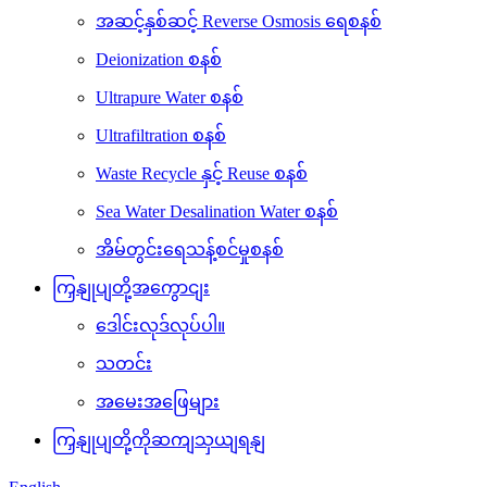
အဆင့်နှစ်ဆင့် Reverse Osmosis ရေစနစ်
Deionization စနစ်
Ultrapure Water စနစ်
Ultrafiltration စနစ်
Waste Recycle နှင့် Reuse စနစ်
Sea Water Desalination Water စနစ်
အိမ်တွင်းရေသန့်စင်မှုစနစ်
ကြှနျုပျတို့အကွောငျး
ဒေါင်းလုဒ်လုပ်ပါ။
သတင်း
အမေးအဖြေများ
ကြှနျုပျတို့ကိုဆကျသှယျရနျ