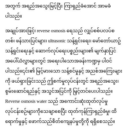
အတွက် အရည်အသွေးမြင့်ပြီး ကြာရှည်ခံအောင် အာမခံ
ပါသည်။
အချုပ်အားဖြင့်၊ reverse osmosis ရေသည် လျှပ်စစ်ပလပ်စ
တစ်၊ ဖန်သားပြင်များ၊ ultrasonic သန့်ရှင်းရေး၊ မော်တော်ယာဥ်
သန့်ရှင်းရေးနှင့် ဆောက်လုပ်ရေးပစ္စည်းများ၏ မျက်နှာပြင်
အပေါ်ယံလွှာများတွင် အရေးပါသောအခန်းကဏ္ဍမှ ပါဝင်
ပါသည်။၎င်း၏ မြင့်မားသော သန့်စင်မှုနှင့် အညစ်အကြေးများ
ကို ဖယ်ရှားခြင်းသည် ဤစက်မှုလုပ်ငန်းတွင် အရည်အသွေး၊
စွမ်းဆောင်ရည်နှင့် အသွင်အပြင်ကို မြှင့်တင်ပေးပါသည်။
Reverse osmosis water သည် အကောင်းဆုံးထုတ်လုပ်မှု
လုပ်ငန်းစဉ်များကိုသေချာစေပြီး ထုတ်ကုန်ကြာရှည်ခံမှု၊ ထိ
ရောက်မှုနှင့် ဖောက်သည်စိတ်ကျေနပ်မှုတို့ကို ရရှိစေသည်။