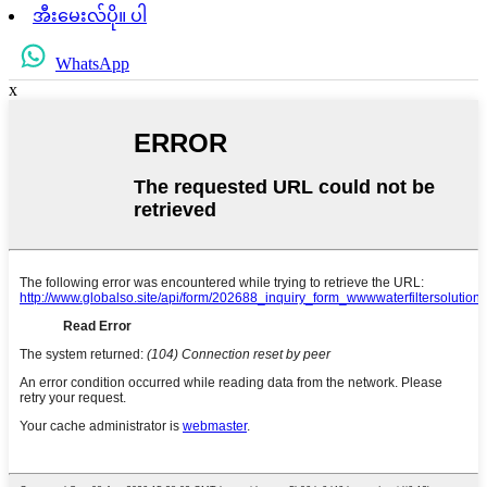
အီးမေးလ်ပို။ ပါ
WhatsApp
x