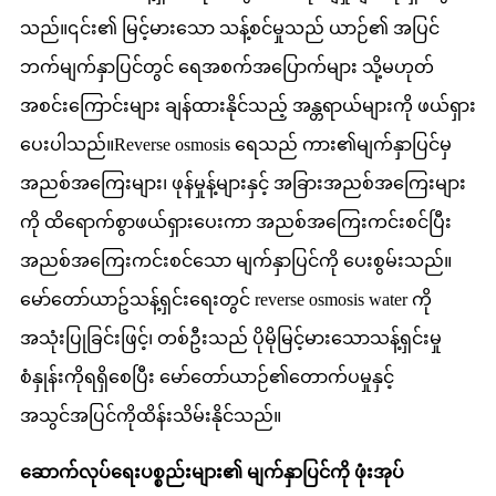
သည်။၎င်း၏ မြင့်မားသော သန့်စင်မှုသည် ယာဉ်၏ အပြင်
ဘက်မျက်နှာပြင်တွင် ရေအစက်အပြောက်များ သို့မဟုတ်
အစင်းကြောင်းများ ချန်ထားနိုင်သည့် အန္တရာယ်များကို ဖယ်ရှား
ပေးပါသည်။Reverse osmosis ရေသည် ကား၏မျက်နှာပြင်မှ
အညစ်အကြေးများ၊ ဖုန်မှုန့်များနှင့် အခြားအညစ်အကြေးများ
ကို ထိရောက်စွာဖယ်ရှားပေးကာ အညစ်အကြေးကင်းစင်ပြီး
အညစ်အကြေးကင်းစင်သော မျက်နှာပြင်ကို ပေးစွမ်းသည်။
မော်တော်ယာဥ်သန့်ရှင်းရေးတွင် reverse osmosis water ကို
အသုံးပြုခြင်းဖြင့်၊ တစ်ဦးသည် ပိုမိုမြင့်မားသောသန့်ရှင်းမှု
စံနှုန်းကိုရရှိစေပြီး မော်တော်ယာဉ်၏တောက်ပမှုနှင့်
အသွင်အပြင်ကိုထိန်းသိမ်းနိုင်သည်။
ဆောက်လုပ်ရေးပစ္စည်းများ၏ မျက်နှာပြင်ကို ဖုံးအုပ်