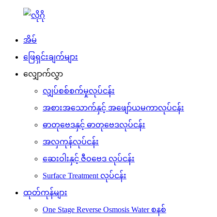
အိမ်
ဖြေရှင်းချက်များ
လျှောက်လွှာ
လျှပ်စစ်စက်မှုလုပ်ငန်း
အစားအသောက်နှင့် အဖျော်ယမကာလုပ်ငန်း
ဓာတုဗေဒနှင့် ဓာတုဗေဒလုပ်ငန်း
အလှကုန်လုပ်ငန်း
ဆေးဝါးနှင့် ဇီဝဗေဒ လုပ်ငန်း
Surface Treatment လုပ်ငန်း
ထုတ်ကုန်များ
One Stage Reverse Osmosis Water စနစ်