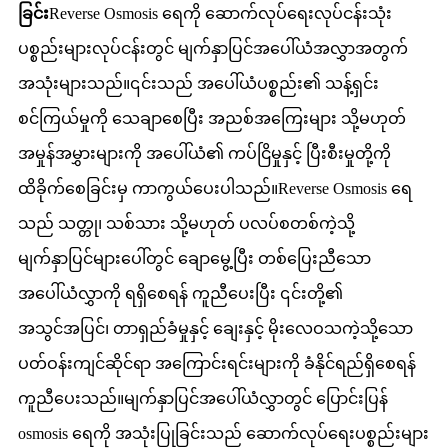
ခြင်း
Reverse Osmosis ရေကို ဆောက်လုပ်ရေးလုပ်ငန်းသုံး
ပစ္စည်းများလုပ်ငန်းတွင် မျက်နှာပြင်အပေါ်ယံအလွှာအတွက်
အသုံးများသည်။၎င်းသည် အပေါ်ယံပစ္စည်း၏ သန့်ရှင်း
စင်ကြယ်မှုကို သေချာစေပြီး အညစ်အကြေးများ သို့မဟုတ်
အမှုန်အမွှားများကို အပေါ်ယံ၏ ကပ်ငြိမှုနှင့် ပြီးစီးမှုတို့ကို
ထိခိုက်စေခြင်းမှ ကာကွယ်ပေးပါသည်။Reverse Osmosis ရေ
သည် သတ္တု၊ သစ်သား သို့မဟုတ် ပလပ်စတစ်ကဲ့သို့
မျက်နှာပြင်များပေါ်တွင် ချောမွေ့ပြီး တစ်ပြေးညီသော
အပေါ်ယံလွှာကို ရရှိစေရန် ကူညီပေးပြီး ၎င်းတို့၏
အသွင်အပြင်၊ တာရှည်ခံမှုနှင့် ချေးနှင့် မိုးလေဝသကဲ့သို့သော
ပတ်ဝန်းကျင်ဆိုင်ရာ အကြောင်းရင်းများကို ခံနိုင်ရည်ရှိစေရန်
ကူညီပေးသည်။မျက်နှာပြင်အပေါ်ယံလွှာတွင် ပြောင်းပြန်
osmosis ရေကို အသုံးပြုခြင်းသည် ဆောက်လုပ်ရေးပစ္စည်းများ