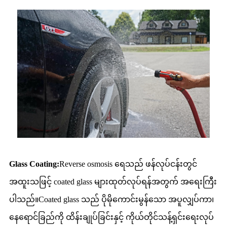
Glass Coating:
Reverse osmosis ရေသည် ဖန်လုပ်ငန်းတွင်
အထူးသဖြင့် coated glass များထုတ်လုပ်ရန်အတွက် အရေးကြီး
ပါသည်။Coated glass သည် ပိုမိုကောင်းမွန်သော အပူလျှပ်ကာ၊
နေရောင်ခြည်ကို ထိန်းချုပ်ခြင်းနှင့် ကိုယ်တိုင်သန့်ရှင်းရေးလုပ်