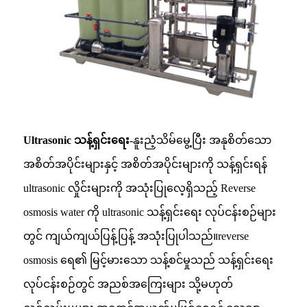
Ultrasonic သန့်ရှင်းရေး-
နူးညံ့သိမ်မွေ့ပြီး အနုစိတ်သော
အစိတ်အပိုင်းများနှင့် အစိတ်အပိုင်းများကို သန့်ရှင်းရန်
ultrasonic လှိုင်းများကို အသုံးပြုလေ့ရှိသည့် Reverse
osmosis water ကို ultrasonic သန့်ရှင်းရေး လုပ်ငန်းစဉ်များ
တွင် ကျယ်ကျယ်ပြန့်ပြန့် အသုံးပြုပါသည်။reverse
osmosis ရေ၏ မြင့်မားသော သန့်စင်မှုသည် သန့်ရှင်းရေး
လုပ်ငန်းစဉ်တွင် အညစ်အကြေးများ သို့မဟုတ်