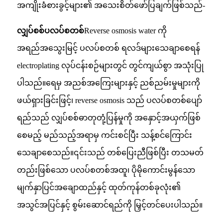
အကျိုးခံစားခွင့်များ၏ အသေးစိတ်ဖော်ပြချက်ဖြစ်သည်-
လျှပ်စစ်ပလပ်စတစ်
Reverse osmosis water ကို
အရည်အသွေးမြင့် ပလပ်စတစ် ရလဒ်များသေချာစေရန်
electroplating လုပ်ငန်းစဉ်များတွင် တွင်ကျယ်စွာ အသုံးပြု
ပါသည်။ရေမှ အညစ်အကြေးများနှင့် ညစ်ညမ်းမှုများကို
ဖယ်ရှားခြင်းဖြင့်၊ reverse osmosis သည် ပလပ်စတစ်ပျော်
ရည်သည် လျှပ်စစ်ဓာတုတုံ့ပြန်မှုကို အနှောင့်အယှက်ဖြစ်
စေမည့် မည်သည့်အရာမှ ကင်းစင်ပြီး သန့်စင်ကြောင်း
သေချာစေသည်။၎င်းသည် တစ်ပြေးညီဖြစ်ပြီး တသမတ်
တည်းဖြစ်သော ပလပ်စတစ်အထူ၊ ပိုမိုကောင်းမွန်သော
မျက်နှာပြင်အချောထည်နှင့် ထုတ်ကုန်တစ်ခုလုံး၏
အသွင်အပြင်နှင့် စွမ်းဆောင်ရည်ကို မြှင့်တင်ပေးပါသည်။