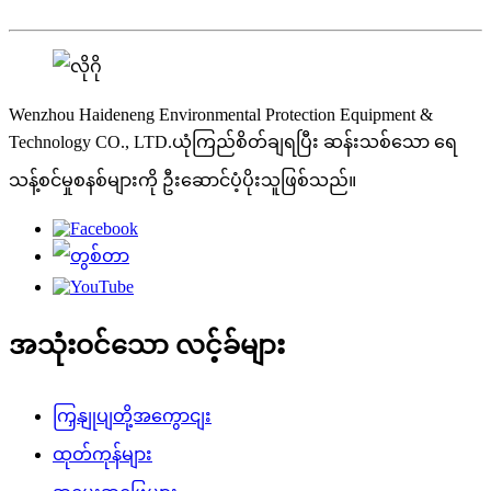
Wenzhou Haideneng Environmental Protection Equipment &
Technology CO., LTD.ယုံကြည်စိတ်ချရပြီး ဆန်းသစ်သော ရေ
သန့်စင်မှုစနစ်များကို ဦးဆောင်ပံ့ပိုးသူဖြစ်သည်။
အသုံးဝင်သော လင့်ခ်များ
ကြှနျုပျတို့အကွောငျး
ထုတ်ကုန်များ