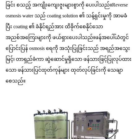
ခြင်း စသည့် အကျိုးကျေးဇူးများစွာကို ပေးပါသည်။Reverse
osmosis water သည် coating solution ၏ သန့်ရှင်းမှုကို အာမခံ
ပြီး coating ၏ ခံနိုင်ရည်အား ထိခိုက်စေနိုင်သော
အညစ်အကြေးများကို ဖယ်ရှားပေးပါသည်။ဖန်အပေါ်ယံတွင်
ပြောင်းပြန် osmosis ရေကို အသုံးပြုခြင်းသည် အရည်အသွေး
မြင့်၊ တာရှည်ခံကာ ဆွဲဆောင်မှုရှိသော ဖန်သားဖြင့်ပြုလုပ်ထား
သော ဖန်သားပြင်ထုတ်ကုန်များ ထုတ်လုပ်ခြင်းကို သေချာ
စေသည်။